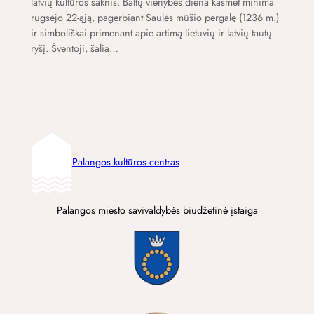
latvių kultūros šaknis. Baltų vienybės diena kasmet minima
rugsėjo 22-ąją, pagerbiant Saulės mūšio pergalę (1236 m.)
ir simboliškai primenant apie artimą lietuvių ir latvių tautų
ryšį. Šventoji, šalia…
Palangos kultūros centras
Palangos miesto savivaldybės biudžetinė įstaiga