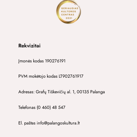
Rekvizitai
Įmonės kodas 190276191
PVM mokėtojo kodas LT902761917
Adresas: Grafų Tiškevičių al. 1, 00135 Palanga
Telefonas (0 460) 48 547
El. paštas info@palangoskultura.lt