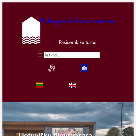
Palangos kultūros centras
Pasisemk kultūros
Paieška
Lietuviškų filmų vasara