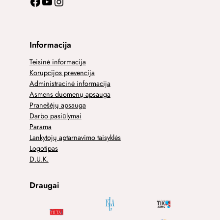
Facebook
YouTube
Instagram
Informacija
Teisinė informacija
Korupcijos prevencija
Administracinė informacija
Asmens duomenų apsauga
Pranešėjų apsauga
Darbo pasiūlymai
Parama
Lankytojų aptarnavimo taisyklės
Logotipas
D.U.K.
Draugai