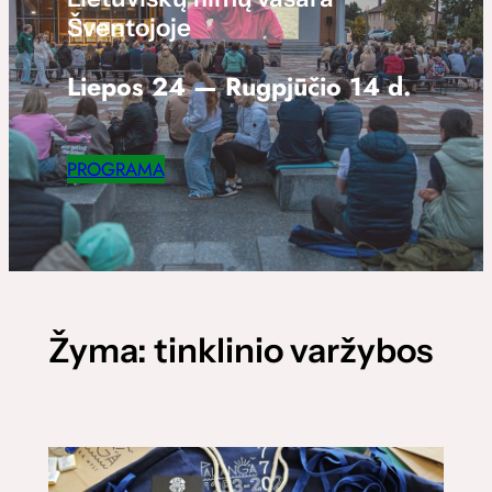
Šventojoje
Liepos 24 — Rugpjūčio 14 d.
PROGRAMA
Žyma:
tinklinio varžybos