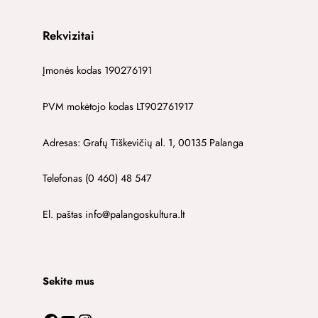
Rekvizitai
Įmonės kodas 190276191
PVM mokėtojo kodas LT902761917
Adresas: Grafų Tiškevičių al. 1, 00135 Palanga
Telefonas (0 460) 48 547
El. paštas info@palangoskultura.lt
Sekite mus