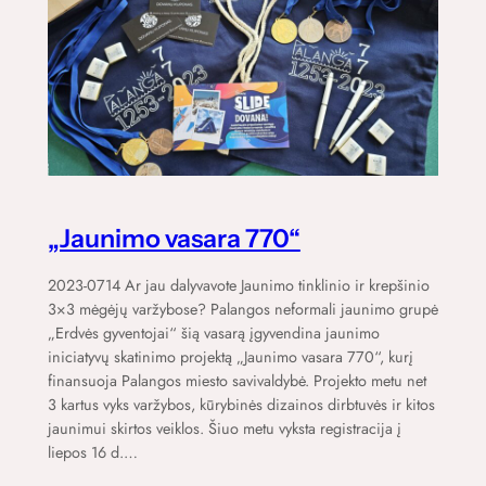
„Jaunimo vasara 770“
2023-0714 Ar jau dalyvavote Jaunimo tinklinio ir krepšinio
3×3 mėgėjų varžybose? Palangos neformali jaunimo grupė
„Erdvės gyventojai“ šią vasarą įgyvendina jaunimo
iniciatyvų skatinimo projektą „Jaunimo vasara 770“, kurį
finansuoja Palangos miesto savivaldybė. Projekto metu net
3 kartus vyks varžybos, kūrybinės dizainos dirbtuvės ir kitos
jaunimui skirtos veiklos. Šiuo metu vyksta registracija į
liepos 16 d.…