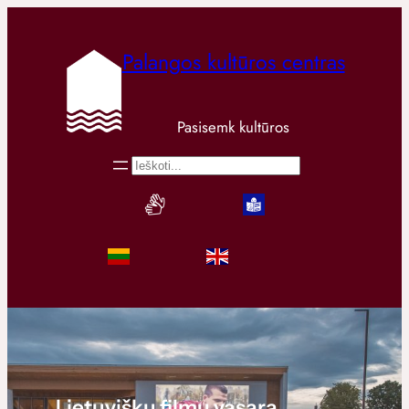
Palangos kultūros centras
Pasisemk kultūros
Paieška
Lietuviškų filmų vasara