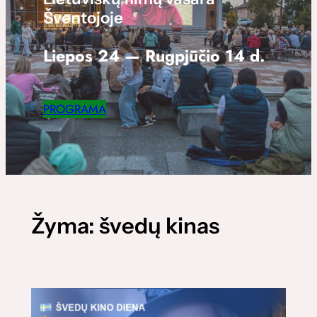
Šventojoje
Liepos 24 — Rugpjūčio 14 d.
PROGRAMA
Žyma:
švedų kinas