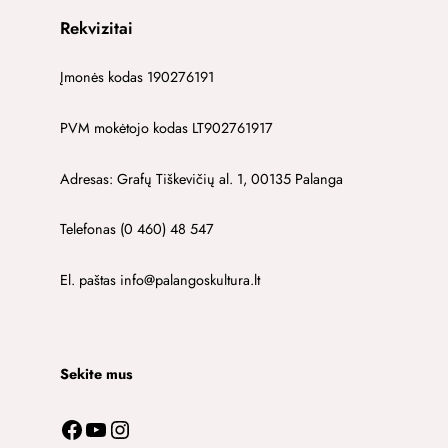
Rekvizitai
Įmonės kodas 190276191
PVM mokėtojo kodas LT902761917
Adresas: Grafų Tiškevičių al. 1, 00135 Palanga
Telefonas (0 460) 48 547
El. paštas info@palangoskultura.lt
Sekite mus
Facebook
YouTube
Instagram