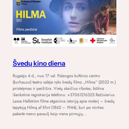
Švedų kino diena
Rugsėjo 4 d., nuo 17 val. Palangos kultūros centro
(kurhauzo) teatro salėje vyks švedų filmo „Hilma“ (2022 m.)
pristatymas ir peržiūra. Vietų skaičius ribotas, būtina
išankstinė registracija telefonu: +37061216325 Režisierius
Lasse Hallström filme atgaivina istoriją apie moterį – švedų
tapytoją Hilmą af Klint (1862 – 1944), kuri po mirties
pakeitė meno pasaulį kaip viena pirmųjų…