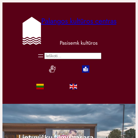
Palangos kultūros centras
Pasisemk kultūros
Paieška
Lietuviškų filmų vasara