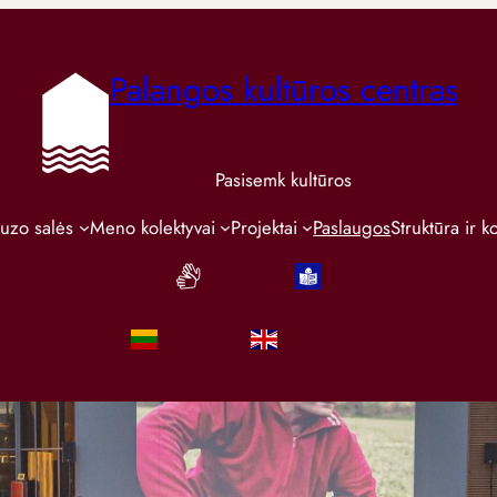
Palangos kultūros centras
Pasisemk kultūros
uzo salės
Meno kolektyvai
Projektai
Paslaugos
Struktūra ir k