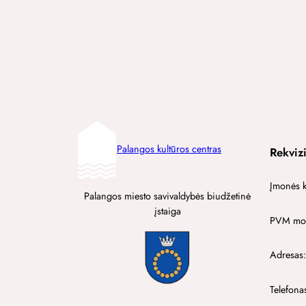
Palangos kultūros centras
Rekvizi
Įmonės 
Palangos miesto savivaldybės biudžetinė
įstaiga
PVM mok
Adresas:
Telefona