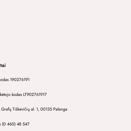
tai
kodas 190276191
ėtojo kodas LT902761917
 Grafų Tiškevičių al. 1, 00135 Palanga
s (0 460) 48 547