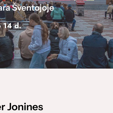
ara Šventojoje
 14 d.
er Jonines