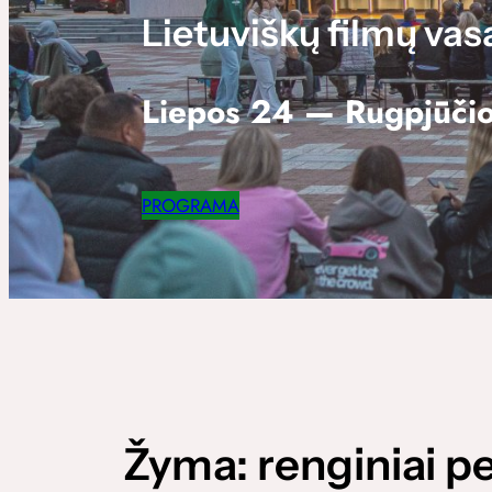
Lietuviškų filmų vas
Liepos 24 — Rugpjūčio
PROGRAMA
Žyma:
renginiai p