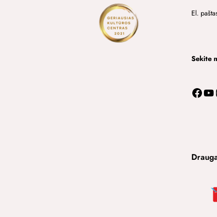
El. pašta
Sekite 
Facebook
YouTube
In
Drauga