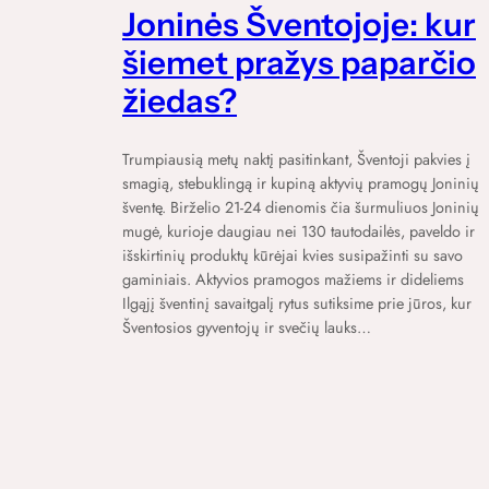
Joninės Šventojoje: kur
šiemet pražys paparčio
žiedas?
Trumpiausią metų naktį pasitinkant, Šventoji pakvies į
smagią, stebuklingą ir kupiną aktyvių pramogų Joninių
šventę. Birželio 21-24 dienomis čia šurmuliuos Joninių
mugė, kurioje daugiau nei 130 tautodailės, paveldo ir
išskirtinių produktų kūrėjai kvies susipažinti su savo
gaminiais. Aktyvios pramogos mažiems ir dideliems
Ilgąjį šventinį savaitgalį rytus sutiksime prie jūros, kur
Šventosios gyventojų ir svečių lauks…