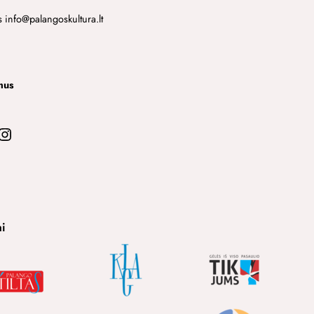
s info@palangoskultura.lt
mus
stagram
i