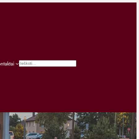
ontaktai
Paieška