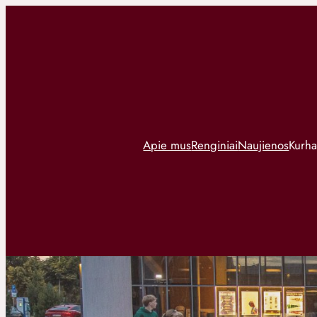
Apie mus
Renginiai
Naujienos
Kurha