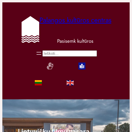
Palangos kultūros centras
Pasisemk kultūros
Paieška
Lietuviškų filmų vasara