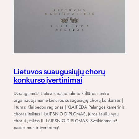
Lietuvos suaugusiųjų chorų
konkurso įvertinimai
Džiaugiamės! Lietuvos nacionalinio kultūros centro
organizuojamame Lietuvos suaugusiųjų chorų konkursas |
I turas: Klaipėdos regionas | KLAIPĖDA Palangos kamerinis
choras įteiktas I LAIPSNIO DIPLOMAS, Jūros šaulių vyrų
chorui įteiktas III LAIPSNIO DIPLOMAS. Sveikiname už
pasiekimus ir įvertinimą!