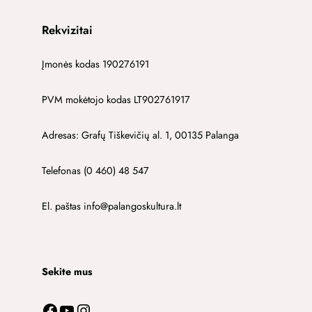
Rekvizitai
Įmonės kodas 190276191
PVM mokėtojo kodas LT902761917
Adresas: Grafų Tiškevičių al. 1, 00135 Palanga
Telefonas (0 460) 48 547
El. paštas info@palangoskultura.lt
Sekite mus
Facebook
YouTube
Instagram