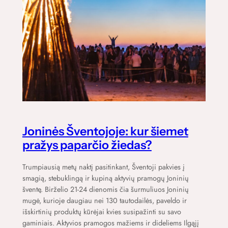
Joninės Šventojoje: kur šiemet
pražys paparčio žiedas?
Trumpiausią metų naktį pasitinkant, Šventoji pakvies į
smagią, stebuklingą ir kupiną aktyvių pramogų Joninių
šventę. Birželio 21-24 dienomis čia šurmuliuos Joninių
mugė, kurioje daugiau nei 130 tautodailės, paveldo ir
išskirtinių produktų kūrėjai kvies susipažinti su savo
gaminiais. Aktyvios pramogos mažiems ir dideliems Ilgąjį