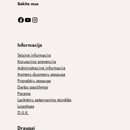
Sekite mus
Facebook
YouTube
Instagram
Informacija
Teisinė informacija
Korupcijos prevencija
Administracinė informacija
Asmens duomenų apsauga
Pranešėjų apsauga
Darbo pasiūlymai
Parama
Lankytojų aptarnavimo taisyklės
Logotipas
D.U.K.
Draugai