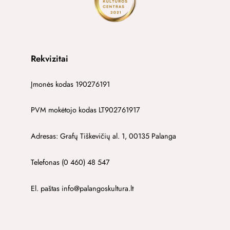
Rekvizitai
Įmonės kodas 190276191
PVM mokėtojo kodas LT902761917
Adresas: Grafų Tiškevičių al. 1, 00135 Palanga
Telefonas (0 460) 48 547
El. paštas info@palangoskultura.lt