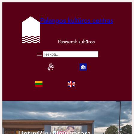
Palangos kultūros centras
Pasisemk kultūros
Paieška
Lietuviškų filmų vasara