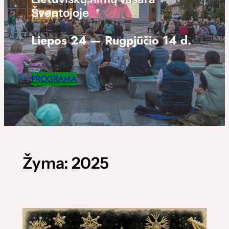
Šventojoje
Liepos 24 — Rugpjūčio 14 d.
PROGRAMA
Žyma:
2025