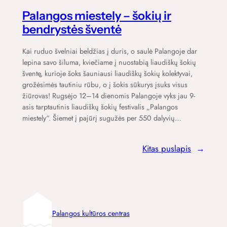
Palangos miestely – šokių ir
bendrystės šventė
Kai ruduo švelniai beldžias į duris, o saulė Palangoje dar
lepina savo šiluma, kviečiame į nuostabią liaudiškų šokių
šventę, kurioje šoks šauniausi liaudiškų šokių kolektyvai,
grožėsimės tautiniu rūbu, o į šokis sūkurys įsuks visus
žiūrovas! Rugsėjo 12–14 dienomis Palangoje vyks jau 9-
asis tarptautinis liaudiškų šokių festivalis „Palangos
miestely“. Šiemet į pajūrį sugužės per 550 dalyvių…
Kitas puslapis
→
Palangos kultūros centras