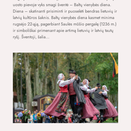
uosto pievoje vyks smagi šventė – Baltų vienybės diena.
Diena – skatinanti prisiminti ir puoselėti bendras lietuvių ir
latvių kultūros šaknis. Baltų vienybės diena kasmet minima
rugsėjo 22-ąją, pagerbiant Saulės mūšio pergalę (1236 m.)
ir simboliškai primenant apie artimą lietuvių ir latvių tautų
ryšį. Šventoji, šalia…