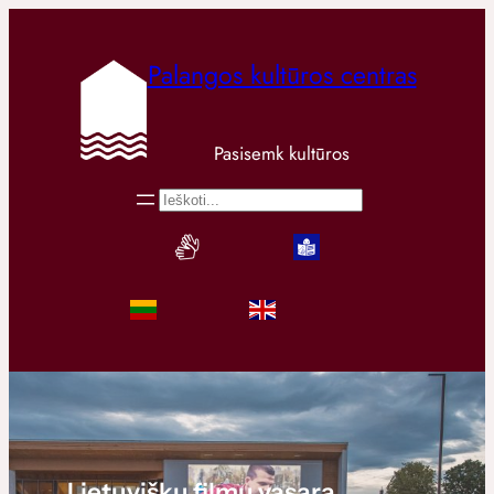
Palangos kultūros centras
Pasisemk kultūros
Paieška
Lietuviškų filmų vasara