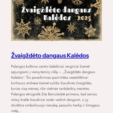
Žvaigždėto dangaus Kalėdos
Palangos kultūros centro kalėdiniai renginiai šiemet
apjungiami į vieną teminį ciklą – „Žvaigždėto dangaus
Kalėdos“. Šis pavadinimas pasirinktas neatsitiktinai:
kurhauzo erdvėse šiemet sužibs šiaudinės žvaigždės,
kurias visą mėnesį rišo vietinės rankdarbių meistrės.
Palangos etnografė Zita Baniulaitytė primena, kad seniau
mūsų krašte šiaudiniai sodai vadinti dangumi, o jų
struktūra simbolizuoja vienybę, pasaulio tvarką ir žmogaus
vietą…