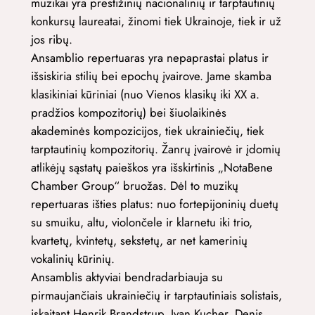
muzikai yra prestižinių nacionalinių ir tarptautinių
konkursų laureatai, žinomi tiek Ukrainoje, tiek ir už
jos ribų.
Ansamblio repertuaras yra nepaprastai platus ir
išsiskiria stilių bei epochų įvairove. Jame skamba
klasikiniai kūriniai (nuo Vienos klasikų iki XX a.
pradžios kompozitorių) bei šiuolaikinės
akademinės kompozicijos, tiek ukrainiečių, tiek
tarptautinių kompozitorių. Žanrų įvairovė ir įdomių
atlikėjų sąstatų paieškos yra išskirtinis „NotaBene
Chamber Group“ bruožas. Dėl to muzikų
repertuaras išties platus: nuo fortepijoninių duetų
su smuiku, altu, violončele ir klarnetu iki trio,
kvartetų, kvintetų, sekstetų, ar net kamerinių
vokalinių kūrinių.
Ansamblis aktyviai bendradarbiauja su
pirmaujančiais ukrainiečių ir tarptautiniais solistais,
įskaitant Henrik Brandstrup, Ivan Kucher, Denis