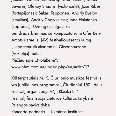
Severin, Oleksiy Shadrin (violončelė); Jose Riber
(fortepijonas); Sakari Tepponen, Andriy Byelov
(smuikas); Andriy Chop (altas); Inna Halatenko
(sopranas). Užmegztas ilgalaikis
bendradarbiavimas su kompozitoriumi Ofer Ben-
Amots (Izraelis, JAV) festivalio-vasaros kursų
„Landesmusik-akademie“ Oksenhauzene
(Vokietija) metu.
Plačiau apie „NotaBene“:
www.nhm.com.ua/index.php/en/artist/17
XIII tarptautinis M. K. Čiurlionio muzikos festivalis
yra jubiliejinės programos „Čiurlioniui 150“ dalis.
Festivalį organizuoja VšĮ „Klasika LT“
Festivalį finansuoja Lietuvos kultūros taryba ir
Palangos savivaldybė
Koncerto partneris – Ukrainos institutas