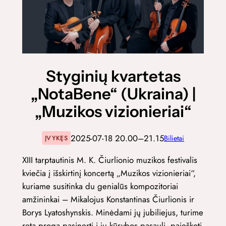
Styginių kvartetas
„NotaBene“ (Ukraina) |
„Muzikos vizionieriai“
2025-07-18 20.00–21.15
Bilietai
ĮVYKĘS
XIII tarptautinis M. K. Čiurlionio muzikos festivalis
kviečia į išskirtinį koncertą „Muzikos vizionieriai“,
kuriame susitinka du genialūs kompozitoriai
amžininkai – Mikalojus Konstantinas Čiurlionis ir
Borys Lyatoshynskis. Minėdami jų jubiliejus, turime
retą progą pasinerti į jų kūrybos pasaulį, paieškoti