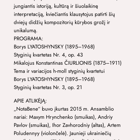
jungiantis istoriją, kultūrą ir šiuolaikinę
interpretaciją, kviečiantis klausytojus patirti šių
dviejų didžių kompozitorių kūrybos grožį ir
unikalumą.
PROGRAMA:
Borys LYATOSHYNSKY (1895–1968)
Styginių kvartetas Nr. 4, op. 43
Mikalojus Konstantinas ČIURLIONIS (1875–1911)
Tema ir variacijos h-moll styginių kvartetui
Borys LYATOSHYNSKY (1895–1968)
Styginių kvartetas Nr. 3, op. 21
APIE ATLIKĖJĄ:
„NotaBene“ buvo įkurtas 2015 m. Ansamblio
nariai: Maxym Hrynchenko (smuikas), Andriy
Pavlov (smuikas), Ihor Zavhorodniy (altas), Artem
Poludennyy (violončelė). Jaunieji ukrainiečių