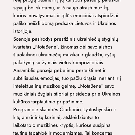
sąsajų bei skirtumų, ir iš naujo atrasti muziką,
kurios inovatyvumas ir gilūs emociniai atspindžiai
paliko neišdildomą pėdsaką Lietuvos ir Ukrainos
istorijoje.
Scenoje pasirodys prestižinis ukrainiečių styginių
kvartetas „NotaBene“, žinomas dėl savo aistros
šiuolaikinei ukrainiečių muzikai ir glaudžių ryšių
palaikymą su žymiais vietos kompozitoriais.
Ansamblis garsėja gebėjimu perteikti net ir
subtiliausias emocijas, tuo pačiu drąsiai neriant ir į
intelektualinę muzikos gelmę. „NotaBene“ savo
muzikiniais žygiais stipriai prisideda prie Ukrainos
kultūros tarptautinio pripažinimo.
Programoje skambės Čiurlionio, Lyatoshynskio ir
kitų amžininkų kūriniai, atskleidžiantys to
laikotarpio muzikines kryptis, kuriose susipina
tautinė tapatybė ir modernizmas. Tai koncertas,