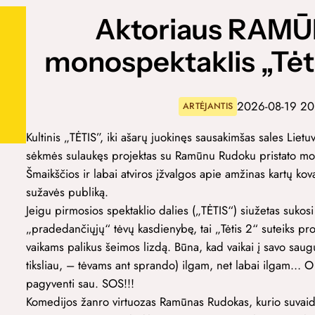
Aktoriaus RAM
monospektaklis „Tėt
2026-08-19 2
ARTĖJANTIS
Kultinis „TĖTIS”, iki ašarų juokinęs sausakimšas sales Li
sėkmės sulaukęs projektas su Ramūnu Rudoku pristato mo
Šmaikščios ir labai atviros įžvalgos apie amžinas kartų kov
sužavės publiką.
Jeigu pirmosios spektaklio dalies („TĖTIS“) siužetas suko
„pradedančiųjų“ tėvų kasdienybę, tai „Tėtis 2“ suteiks progą
vaikams palikus šeimos lizdą. Būna, kad vaikai į savo saug
tiksliau, – tėvams ant sprando) ilgam, net labai ilgam… O
pagyventi sau. SOS!!!
Komedijos žanro virtuozas Ramūnas Rudokas, kurio suvaidin