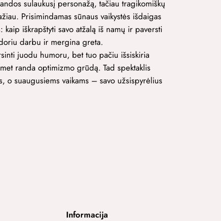
 brandos sulaukusį personažą, tačiau tragikomiškų
ažiau. Prisimindamas sūnaus vaikystės išdaigas
: kaip iškrapštyti savo atžalą iš namų ir paversti
adoriu darbu ir mergina greta.
sinti juodu humoru, bet tuo pačiu išsiskiria
suomet randa optimizmo grūdą. Tad spektaklis
s, o suaugusiems vaikams – savo užsispyrėlius
Informacija