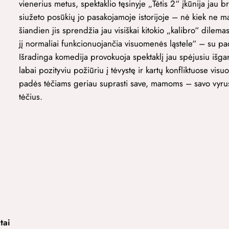
vienerius metus, spektaklio tęsinyje „Tėtis 2“ įkūnija jau
siužeto posūkių jo pasakojamoje istorijoje – nė kiek ne m
šiandien jis sprendžia jau visiškai kitokio „kalibro“ dilemas
jį normaliai funkcionuojančia visuomenės ląstele“ – su p
Išradinga komedija provokuoja spektaklį jau spėjusiu išgar
labai pozityviu požiūriu į tėvystę ir kartų konfliktuose vi
padės tėčiams geriau suprasti save, mamoms – savo vyru
tėčius.
tai