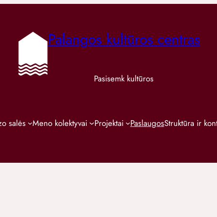
Palangos kultūros centras
Pasisemk kultūros
o salės
Meno kolektyvai
Projektai
Paslaugos
Struktūra ir kon