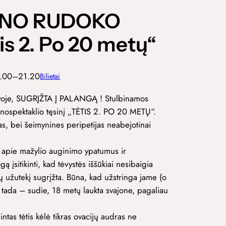
ŪNO RUDOKO
is 2. Po 20 metų“
0.00–21.20
Bilietai
etuvoje, SUGRĮŽTA Į PALANGĄ ! Stulbinamos
nospektaklio tęsinį „TĖTIS 2. PO 20 METŲ“.
as, bei šeimynines peripetijas neabejotinai
si apie mažylio auginimo ypatumus ir
 įsitikinti, kad tėvystės iššūkiai nesibaigia
ų užutekį sugrįžta. Būna, kad užstringa jame (o
 tada – sudie, 18 metų laukta svajone, pagaliau
tas tėtis kėlė tikras ovacijų audras ne