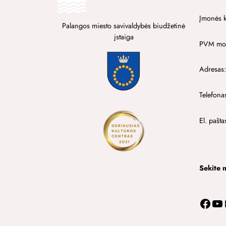
Įmonės 
Palangos miesto savivaldybės biudžetinė
įstaiga
PVM mok
Adresas:
Telefona
El. pašta
Sekite 
Facebook
YouTube
In