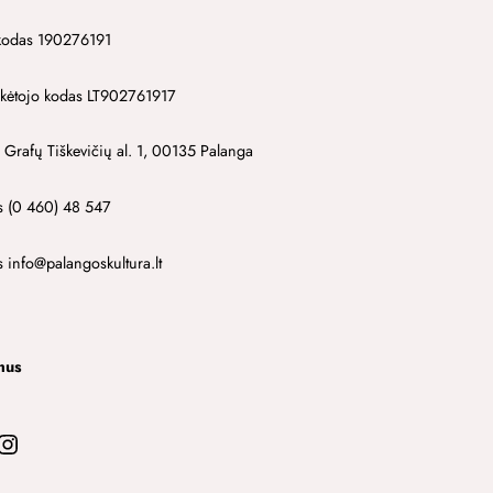
kodas 190276191
ėtojo kodas LT902761917
 Grafų Tiškevičių al. 1, 00135 Palanga
s (0 460) 48 547
s info@palangoskultura.lt
mus
stagram