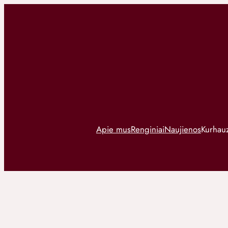
Apie mus
Renginiai
Naujienos
Kurhauz