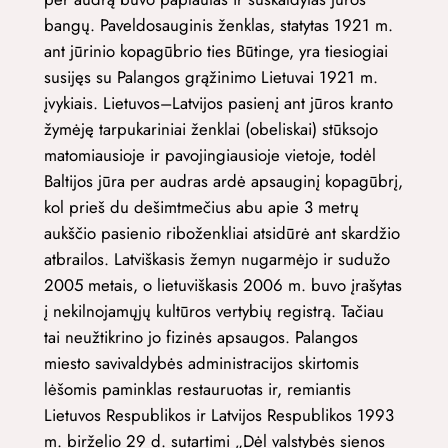
bangų. Paveldosauginis ženklas, statytas 1921 m.
ant jūrinio kopagūbrio ties Būtinge, yra tiesiogiai
susijęs su Palangos grąžinimo Lietuvai 1921 m.
įvykiais. Lietuvos–Latvijos pasienį ant jūros kranto
žymėję tarpukariniai ženklai (obeliskai) stūksojo
matomiausioje ir pavojingiausioje vietoje, todėl
Baltijos jūra per audras ardė apsauginį kopagūbrį,
kol prieš du dešimtmečius abu apie 3 metrų
aukščio pasienio riboženkliai atsidūrė ant skardžio
atbrailos. Latviškasis žemyn nugarmėjo ir sudužo
2005 metais, o lietuviškasis 2006 m. buvo įrašytas
į nekilnojamųjų kultūros vertybių registrą. Tačiau
tai neužtikrino jo fizinės apsaugos. Palangos
miesto savivaldybės administracijos skirtomis
lėšomis paminklas restauruotas ir, remiantis
Lietuvos Respublikos ir Latvijos Respublikos 1993
m. birželio 29 d. sutartimi „Dėl valstybės sienos