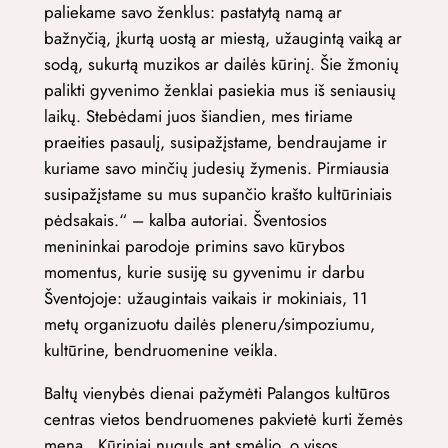
paliekame savo ženklus: pastatytą namą ar
bažnyčią, įkurtą uostą ar miestą, užaugintą vaiką ar
sodą, sukurtą muzikos ar dailės kūrinį. Šie žmonių
palikti gyvenimo ženklai pasiekia mus iš seniausių
laikų. Stebėdami juos šiandien, mes tiriame
praeities pasaulį, susipažįstame, bendraujame ir
kuriame savo minčių judesių žymenis. Pirmiausia
susipažįstame su mus supančio krašto kultūriniais
pėdsakais.“ – kalba autoriai. Šventosios
menininkai parodoje primins savo kūrybos
momentus, kurie susiję su gyvenimu ir darbu
Šventojoje: užaugintais vaikais ir mokiniais, 11
metų organizuotu dailės pleneru/simpoziumu,
kultūrine, bendruomenine veikla.
Baltų vienybės dienai pažymėti Palangos kultūros
centras vietos bendruomenes pakvietė kurti žemės
meną. Kūriniai nuguls ant smėlio, o visos