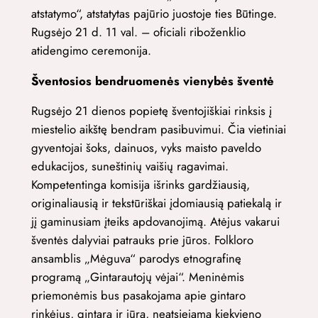
atstatymo“, atstatytas pajūrio juostoje ties Būtinge.
Rugsėjo 21 d. 11 val. – oficiali riboženklio
atidengimo ceremonija.
Šventosios bendruomenės vienybės šventė
Rugsėjo 21 dienos popietę šventojiškiai rinksis į
miestelio aikštę bendram pasibuvimui. Čia vietiniai
gyventojai šoks, dainuos, vyks maisto paveldo
edukacijos, suneštinių vaišių ragavimai.
Kompetentinga komisija išrinks gardžiausią,
originaliausią ir tekstūriškai įdomiausią patiekalą ir
jį gaminusiam įteiks apdovanojimą. Atėjus vakarui
šventės dalyviai patrauks prie jūros. Folkloro
ansamblis „Mėguva“ parodys etnografinę
programą „Gintarautojų vėjai“. Meninėmis
priemonėmis bus pasakojama apie gintaro
rinkėjus, gintarą ir jūrą, neatsiejamą kiekvieno