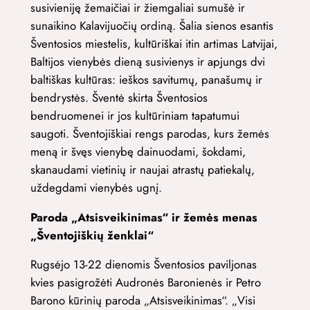
susivieniję žemaičiai ir žiemgaliai sumušė ir
sunaikino Kalavijuočių ordiną. Šalia sienos esantis
Šventosios miestelis, kultūriškai itin artimas Latvijai,
Baltijos vienybės dieną susivienys ir apjungs dvi
baltiškas kultūras: ieškos savitumų, panašumų ir
bendrystės. Šventė skirta Šventosios
bendruomenei ir jos kultūriniam tapatumui
saugoti. Šventojiškiai rengs parodas, kurs žemės
meną ir švęs vienybę dainuodami, šokdami,
skanaudami vietinių ir naujai atrastų patiekalų,
uždegdami vienybės ugnį.
Paroda „Atsisveikinimas“ ir žemės menas
„Šventojiškių ženklai“
Rugsėjo 13-22 dienomis Šventosios paviljonas
kvies pasigrožėti Audronės Baronienės ir Petro
Barono kūrinių paroda „Atsisveikinimas“. „Visi