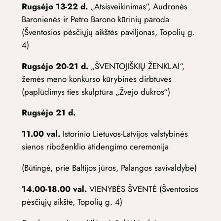
Rugsėjo 13-22 d.
„Atsisveikinimas“, Audronės
Baronienės ir Petro Barono kūrinių paroda
(Šventosios pėsčiųjų aikštės paviljonas, Topolių g.
4)
Rugsėjo 20-21 d.
„ŠVENTOJIŠKIŲ ŽENKLAI“,
žemės meno konkurso kūrybinės dirbtuvės
(paplūdimys ties skulptūra „Žvejo dukros“)
Rugsėjo 21 d.
11.00 val.
Istorinio Lietuvos-Latvijos valstybinės
sienos riboženklio atidengimo ceremonija
(Būtingė, prie Baltijos jūros, Palangos savivaldybė)
14.00-18.00 val.
VIENYBĖS ŠVENTĖ (Šventosios
pėsčiųjų aikštė, Topolių g. 4)