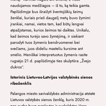
naudojamos medžiagos – iš to, ką teikia gamta.
Paplūdimyje bus išraižyti šventojiškių šeimų
ženklai, kuriais prieš daugelį metų buvo žymimi
įrankiai, namai, vietos tam, kad būtų lengvai
atpažįstamas, kurios šeimos tai daiktas. Unikalu,
kad šeimos turėjo savo žymėjimą, ir siekiant
parodyti tuos žymenis bendruomenei bei
svečiams, juos dideliu masteliu kursime ant
smėlio. Meniškai interpretuotus žymenis rasite
rugsėjo 21 d. paplūdimyje ties skulptūra „Žvejo
dukros“.
Istorinis Lietuvos-Latvijos valstybinės sienos
riboženklis
Palangos miesto savivaldybės administracija atstatė
Lietuvos valstybės sienos ženklą, kuris 2020 m.
per audrą buvo paplautas ir suskaldytas jūros