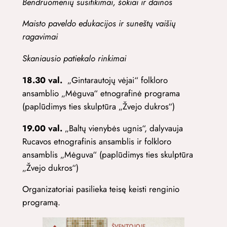
Bendruomenių susitikimai, šokiai ir dainos
Maisto paveldo edukacijos ir suneštų vaišių
ragavimai
Skaniausio patiekalo rinkimai
18.30 val.
„Gintarautojų vėjai“ folkloro
ansamblio „Mėguva“ etnografinė programa
(paplūdimys ties skulptūra „Žvejo dukros“)
19.00 val.
„Baltų vienybės ugnis“, dalyvauja
Rucavos etnografinis ansamblis ir folkloro
ansamblis „Mėguva“ (paplūdimys ties skulptūra
„Žvejo dukros“)
Organizatoriai pasilieka teisę keisti renginio
programą.