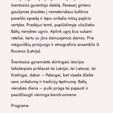
šventosios gyventojo dalelę. Pavasarį gintaro
gaudymas įtrauktas į nematerialaus kultūros
paveldo sąvadą ir tapo unikalia mūsų pajūrio
vertybe. Pradėjus temti, paplūdimyje užsižiebs
Baltų vienybės ugnis. Aplink ugnį bus sukami
rateliai, kartu su jūra dainuojamos dainos. Prie
mėguviškių prisijungs ir etnografinis ansamblis iš
Rucavos (Latvija).
Šventosios gyvenvietė skirtingais istorijos
laikotarpiais priklausė tai Latvijai, tai Lietuvai, tai
Kretingai, dabar – Palangai, bet visada išlaikė
savo unikalumą ir tradicijų tęstinumą. Baltų
vienybės diena – puiki proga tai pajausti ir
pasidžiaugti vieninga bendruomene.
Programa