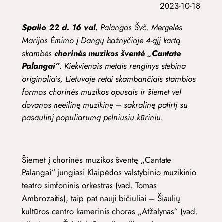
2023-10-18
Spalio 22 d. 16 val.
Palangos Švč. Mergelės
Marijos Ėmimo į Dangų bažnyčioje 4-ąjį kartą
skambės
chorinės muzikos šventė „Cantate
Palangai“
. Kiekvienais metais renginys stebina
originaliais, Lietuvoje retai skambančiais stambios
formos chorinės muzikos opusais ir šiemet vėl
dovanos neeilinę muzikinę – sakralinę patirtį su
pasaulinį populiarumą pelniusiu kūriniu.
Šiemet į chorinės muzikos šventę „Cantate
Palangai“ jungiasi Klaipėdos valstybinio muzikinio
teatro simfoninis orkestras (vad. Tomas
Ambrozaitis), taip pat nauji bičiuliai – Šiaulių
kultūros centro kamerinis choras „Atžalynas“ (vad.