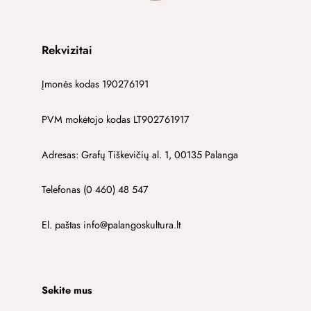
Rekvizitai
Įmonės kodas 190276191
PVM mokėtojo kodas LT902761917
Adresas: Grafų Tiškevičių al. 1, 00135 Palanga
Telefonas (0 460) 48 547
El. paštas info@palangoskultura.lt
Sekite mus