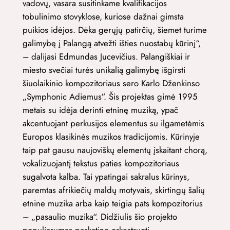
vadovų, vasara susitinkame kvalifikacijos
tobulinimo stovyklose, kuriose dažnai gimsta
puikios idėjos. Dėka gerųjų patirčių, šiemet turime
galimybę į Palangą atvežti išties nuostabų kūrinį“,
– dalijasi Edmundas Jucevičius. Palangiškiai ir
miesto svečiai turės unikalią galimybę išgirsti
šiuolaikinio kompozitoriaus sero Karlo Dženkinso
„Symphonic Adiemus“. Šis projektas gimė 1995
metais su idėja derinti etninę muziką, ypač
akcentuojant perkusijos elementus su ilgametėmis
Europos klasikinės muzikos tradicijomis. Kūrinyje
taip pat gausu naujoviškų elementų įskaitant chorą,
vokalizuojantį tekstus paties kompozitoriaus
sugalvota kalba. Tai ypatingai sakralus kūrinys,
paremtas afrikiečių maldų motyvais, skirtingų šalių
etnine muzika arba kaip teigia pats kompozitorius
– „pasaulio muzika“. Didžiulis šio projekto
populiarumas paskatino orkestruoti