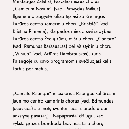
Mindaugas Žalalis), Pasvalio mišrus choras
„Canticum Novum“ (vad. Rimvydas Mitkus).
Ilgametė draugystė toliau tęsiasi su Kretingos
kultūros centro kameriniu choru „Kristalė“ (vad.
Kristina Rimienė), Klaipėdos miesto savivaldybės
kultūros centro Žvejų rūmų mišriu choru „Cantare“
(vad. Ramūnas Baršauskas) bei Valstybiniu choru
„Vilnius“ (vad. Artūras Dambrauskas), kuris
Palangoje su savo programomis svečiuojasi kelis
kartus per metus.
„Cantate Palangai“ iniciatorius Palangos kultūros ir
jaunimo centro kamerinis choras (vad. Edmundas
Jucevičus) šių metų šventei ruoštis pradėjo dar
ankstyvą pavasarį. „Nepaprastai džiugu, kad
vyksta gražus bendradarbiavimas tarp chorų