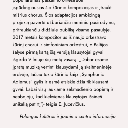
įspūdingiausias šio kūrinio kompozicijas ir įtraukti
mišrius chorus. Šios adaptacijos ambicingą
projektą pavertė užburiančiu meniniu pasirodymu,
pritraukiančiu didžiulę publiką visame pasaulyje.
2017 metais kompozitorius iš naujo orkestravo
kūrinį chorui ir simfoniniam orkestrui, o Baltijos
šalyse pirmą kartą šią versiją klausytojai gyvai
išgirdo Vilniuje šių metų vasarą. „Dabar esame
įpratę muziką vertinti klausydami ją skaitmeninėje
erdvėje, tačiau tokio kūrinio kaip „Symphonic
Adiemus“ gylis ir esmė atsiskleidžia tik klausant
gyvai. Labai visų laukiame sekmadienio popietę ir
neabejoju, kad kiekvienas klausytojas išsineš
unikalią patirtį“,- teigia E. Jucevičius.
Palangos kultūros ir jaunimo centro informacija