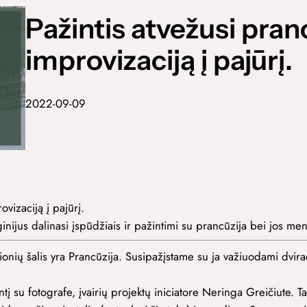
Pažintis atvežusi pranc
improvizaciją į pajūrį.
2022-09-09
ovizaciją į pajūrį.
ginijus dalinasi įspūdžiais ir pažintimi su prancūzija bei jos men
nių šalis yra Prancūzija. Susipažįstame su ja važiuodami dvira
į su fotografe, įvairių projektų iniciatore Neringa Greičiute. Tai