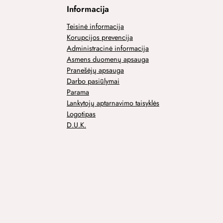
Informacija
Teisinė informacija
Korupcijos prevencija
Administracinė informacija
Asmens duomenų apsauga
Pranešėjų apsauga
Darbo pasiūlymai
Parama
Lankytojų aptarnavimo taisyklės
Logotipas
D.U.K.