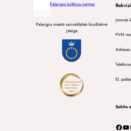
Palangos kultūros centras
Rekvizi
Įmonės 
Palangos miesto savivaldybės biudžetinė
įstaiga
PVM mok
Adresas:
Telefona
El. pašta
Sekite 
Facebook
YouTube
In