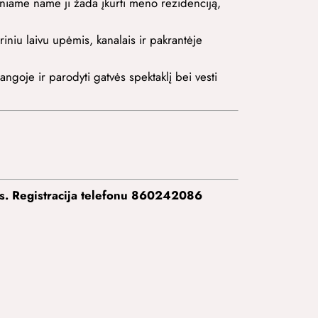
niame name ji žada įkurti meno rezidenciją,
niu laivu upėmis, kanalais ir pakrantėje
ngoje ir parodyti gatvės spektaklį bei vesti
tas. Registracija telefonu 860242086