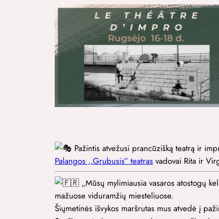
Pažintis atvežusi prancūzišką teatrą ir impr
Palangos ,,Grubusis” teatras
vadovai Rita ir Vir
„Mūsų mylimiausia vasaros atostogų kelio
mažuose viduramžių miesteliuose.
Šiųmetinės išvykos maršrutas mus atvedė į pažint