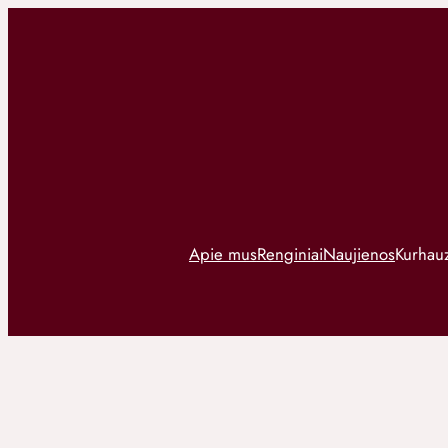
Apie mus
Renginiai
Naujienos
Kurhauz