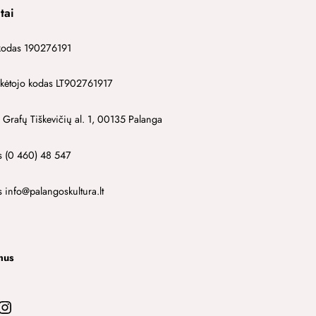
tai
kodas 190276191
ėtojo kodas LT902761917
 Grafų Tiškevičių al. 1, 00135 Palanga
s (0 460) 48 547
s info@palangoskultura.lt
mus
stagram