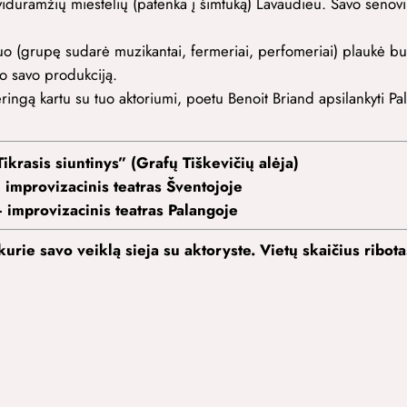
duramžių miestelių (patenka į šimtuką) Lavaudieu. Savo senovi
o (grupę sudarė muzikantai, fermeriai, perfomeriai) plaukė buri
vo savo produkciją.
ngą kartu su tuo aktoriumi, poetu Benoit Briand apsilankyti Pala
ikrasis siuntinys” (Grafų Tiškevičių alėja)
 improvizacinis teatras Šventojoje
 improvizacinis teatras Palangoje
kurie savo veiklą sieja su aktoryste. Vietų skaičius ribo