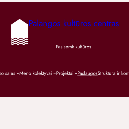
Palangos kultūros centras
Pasisemk kultūros
o salės
Meno kolektyvai
Projektai
Paslaugos
Struktūra ir kon