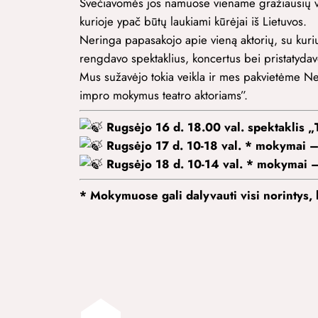
Svečiavomės jos namuose viename gražiausių vi
kurioje ypač būtų laukiami kūrėjai iš Lietuvos.
Neringa papasakojo apie vieną aktorių, su kuriu
rengdavo spektaklius, koncertus bei pristatyda
Mus sužavėjo tokia veikla ir mes pakvietėme Neri
impro mokymus teatro aktoriams”.
Rugsėjo 16 d. 18.00 val. spektaklis „T
Rugsėjo 17 d. 10-18 val. * mokymai –
Rugsėjo 18 d. 10-14 val. * mokymai –
* Mokymuose gali dalyvauti visi norintys, 