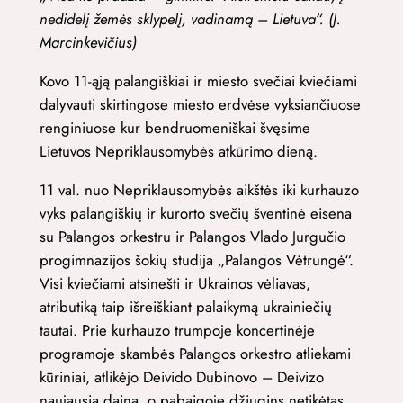
nedidelį žemės sklypelį, vadinamą – Lietuva“. (J.
Marcinkevičius)
Kovo 11-ąją palangiškiai ir miesto svečiai kviečiami
dalyvauti skirtingose miesto erdvėse vyksiančiuose
renginiuose kur bendruomeniškai švęsime
Lietuvos Nepriklausomybės atkūrimo dieną.
11 val. nuo Nepriklausomybės aikštės iki kurhauzo
vyks palangiškių ir kurorto svečių šventinė eisena
su Palangos orkestru ir Palangos Vlado Jurgučio
progimnazijos šokių studija „Palangos Vėtrungė“.
Visi kviečiami atsinešti ir Ukrainos vėliavas,
atributiką taip išreiškiant palaikymą ukrainiečių
tautai. Prie kurhauzo trumpoje koncertinėje
programoje skambės Palangos orkestro atliekami
kūriniai, atlikėjo Deivido Dubinovo – Deivizo
naujausia daina, o pabaigoje džiugins netikėtas