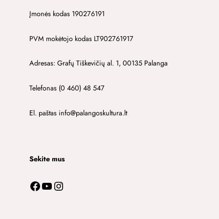
Įmonės kodas 190276191
PVM mokėtojo kodas LT902761917
Adresas: Grafų Tiškevičių al. 1, 00135 Palanga
Telefonas (0 460) 48 547
El. paštas info@palangoskultura.lt
Sekite mus
Facebook
YouTube
Instagram