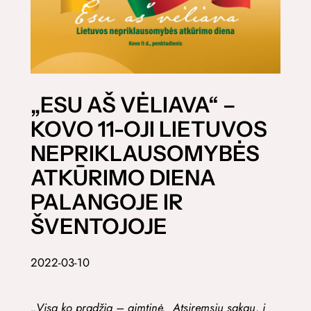
„ESU AŠ VĖLIAVA“ –
KOVO 11-OJI LIETUVOS
NEPRIKLAUSOMYBĖS
ATKŪRIMO DIENA
PALANGOJE IR
ŠVENTOJOJE
2022-03-10
„Visa ko pradžia – gimtinė. Atsiremsiu sakau, į