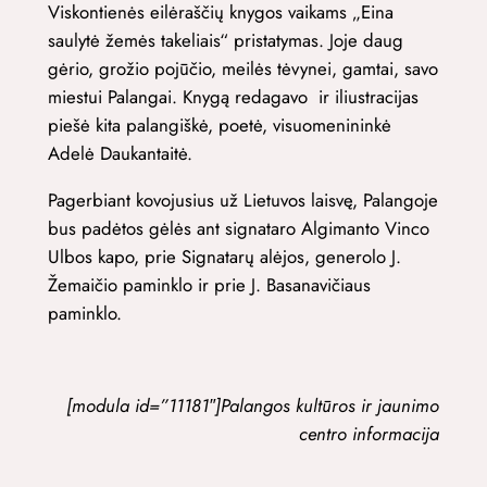
Viskontienės eilėraščių knygos vaikams „Eina
saulytė žemės takeliais“ pristatymas. Joje daug
gėrio, grožio pojūčio, meilės tėvynei, gamtai, savo
miestui Palangai. Knygą redagavo ir iliustracijas
piešė kita palangiškė, poetė, visuomenininkė
Adelė Daukantaitė.
Pagerbiant kovojusius už Lietuvos laisvę, Palangoje
bus padėtos gėlės ant signataro Algimanto Vinco
Ulbos kapo, prie Signatarų alėjos, generolo J.
Žemaičio paminklo ir prie J. Basanavičiaus
paminklo.
[modula id=”11181″]Palangos kultūros ir jaunimo
centro informacija