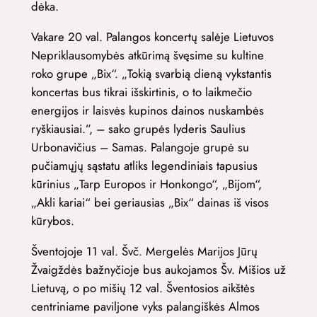
dėka.
Vakare 20 val. Palangos koncertų salėje Lietuvos
Nepriklausomybės atkūrimą švęsime su kultine
roko grupe „Bix“. „Tokią svarbią dieną vykstantis
koncertas bus tikrai išskirtinis, o to laikmečio
energijos ir laisvės kupinos dainos nuskambės
ryškiausiai.”, – sako grupės lyderis Saulius
Urbonavičius – Samas. Palangoje grupė su
pučiamųjų sąstatu atliks legendiniais tapusius
kūrinius „Tarp Europos ir Honkongo“, „Bijom“,
„Akli kariai“ bei geriausias „Bix“ dainas iš visos
kūrybos.
Šventojoje 11 val. Švč. Mergelės Marijos Jūrų
Žvaigždės bažnyčioje bus aukojamos Šv. Mišios už
Lietuvą, o po mišių 12 val. Šventosios aikštės
centriniame paviljone vyks palangiškės Almos