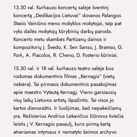
13.30 val. Kurhauzo koncertų salėje šventinį
koncertą „Dedikacijos Lietuvai“ dovanos Palangos
Stasio Vainiūno meno mokyklos mokytojai, taip pat
vyks dailės mokytojų kūrybinių darbų paroda.
Koncerto metu skambės Partizanų dainos ir
kompozitorių J. Švedo, K. Sen Sanso, J. Bramso, G.
Fork, A. Piacolos, R. Cheno, D. Fosterio kūriniai.
15.30 val. ir 18 val. kurhauzo teatro salėje bus
rodomas dokumentinis filmas „Kernagis“ (vietų
nebėra). Tai pirmasis dokumentinis pasakojimas
apie maestro Vytautą Kernagį. Vieno garsiausių
visų laikų Lietuvos artistų išpažintis. Tai visos jo
kartos dienoraštis. Ir liudijimas, kad nepakeičiamų
yra. Režisierius Andrius Lekavičius žiūrovus kviečia
leistis į V. Kernagio pasaulį, kuris pirmą kartą
atveriamas intymaus ir nematyto šeimos archyvo