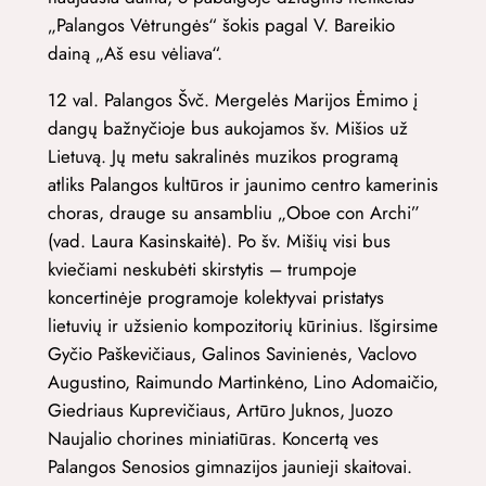
„Palangos Vėtrungės“ šokis pagal V. Bareikio
dainą „Aš esu vėliava“.
12 val. Palangos Švč. Mergelės Marijos Ėmimo į
dangų bažnyčioje bus aukojamos šv. Mišios už
Lietuvą. Jų metu sakralinės muzikos programą
atliks Palangos kultūros ir jaunimo centro kamerinis
choras, drauge su ansambliu „Oboe con Archi”
(vad. Laura Kasinskaitė). Po šv. Mišių visi bus
kviečiami neskubėti skirstytis – trumpoje
koncertinėje programoje kolektyvai pristatys
lietuvių ir užsienio kompozitorių kūrinius. Išgirsime
Gyčio Paškevičiaus, Galinos Savinienės, Vaclovo
Augustino, Raimundo Martinkėno, Lino Adomaičio,
Giedriaus Kuprevičiaus, Artūro Juknos, Juozo
Naujalio chorines miniatiūras. Koncertą ves
Palangos Senosios gimnazijos jaunieji skaitovai.