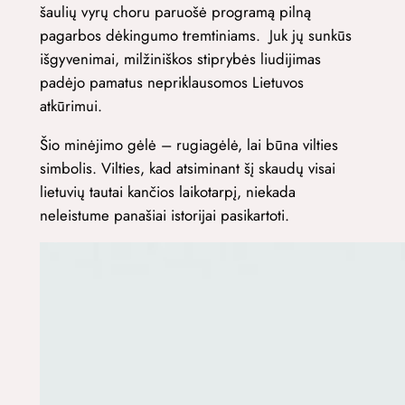
šaulių vyrų choru paruošė programą pilną
pagarbos dėkingumo tremtiniams. Juk jų sunkūs
išgyvenimai, milžiniškos stiprybės liudijimas
padėjo pamatus nepriklausomos Lietuvos
atkūrimui.
Šio minėjimo gėlė – rugiagėlė, lai būna vilties
simbolis. Vilties, kad atsiminant šį skaudų visai
lietuvių tautai kančios laikotarpį, niekada
neleistume panašiai istorijai pasikartoti.