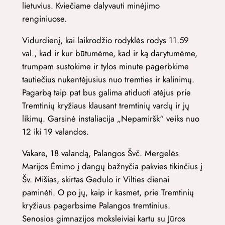
lietuvius. Kviečiame dalyvauti minėjimo
renginiuose.
Vidurdienį, kai laikrodžio rodyklės rodys 11.59
val., kad ir kur būtumėme, kad ir ką darytumėme,
trumpam sustokime ir tylos minute pagerbkime
tautiečius nukentėjusius nuo tremties ir kalinimų.
Pagarbą taip pat bus galima atiduoti atėjus prie
Tremtinių kryžiaus klausant tremtinių vardų ir jų
likimų. Garsinė instaliacija „Nepamiršk“ veiks nuo
12 iki 19 valandos.
Vakare, 18 valandą, Palangos Švč. Mergelės
Marijos Ėmimo į dangų bažnyčia pakvies tikinčius į
Šv. Mišias, skirtas Gedulo ir Vilties dienai
paminėti. O po jų, kaip ir kasmet, prie Tremtinių
kryžiaus pagerbsime Palangos tremtinius.
Senosios gimnazijos moksleiviai kartu su Jūros