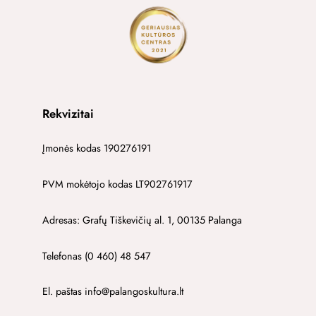
Rekvizitai
Įmonės kodas 190276191
PVM mokėtojo kodas LT902761917
Adresas: Grafų Tiškevičių al. 1, 00135 Palanga
Telefonas (0 460) 48 547
El. paštas info@palangoskultura.lt