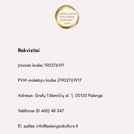
Rekvizitai
Įmonės kodas 190276191
PVM mokėtojo kodas LT902761917
Adresas: Grafų Tiškevičių al. 1, 00135 Palanga
Telefonas (0 460) 48 547
El. paštas info@palangoskultura.lt