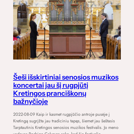
Šeši išskirtiniai senosios muzikos
koncertai jau šį rugpjūtį
Kretingos pranciškonų
bažnyčioje
2022-08-09 Kaip ir kasmet rugpjūčio antroje pusėje į
Kretingą sugrįžta jau tradiciniu tapęs, šiemet jau šeštasis
Tarptautinis Kretingos senosios muzikos festivalis. Jo meno
vadovas Rodrigo Calveyra sako, kad šio festivalio