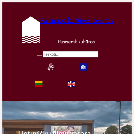
Palangos kultūros centras
Pasisemk kultūros
Paieška
Lietuviškų filmų vasara