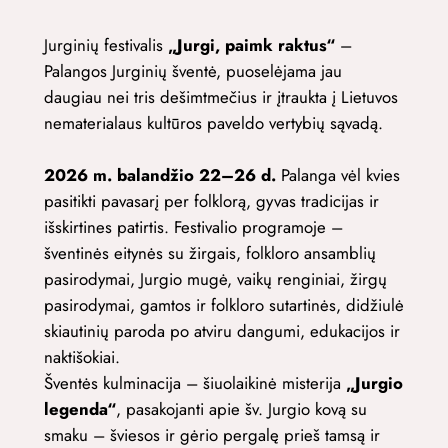
Jurginių festivalis
„Jurgi, paimk raktus“
–
Palangos Jurginių šventė, puoselėjama jau
daugiau nei tris dešimtmečius ir įtraukta į Lietuvos
nematerialaus kultūros paveldo vertybių sąvadą.
2026 m. balandžio 22–26 d.
Palanga vėl kvies
pasitikti pavasarį per folklorą, gyvas tradicijas ir
išskirtines patirtis. Festivalio programoje –
šventinės eitynės su žirgais, folkloro ansamblių
pasirodymai, Jurgio mugė, vaikų renginiai, žirgų
pasirodymai, gamtos ir folkloro sutartinės, didžiulė
skiautinių paroda po atviru dangumi, edukacijos ir
naktišokiai.
Šventės kulminacija – šiuolaikinė misterija
„Jurgio
legenda“
, pasakojanti apie šv. Jurgio kovą su
smaku – šviesos ir gėrio pergalę prieš tamsą ir