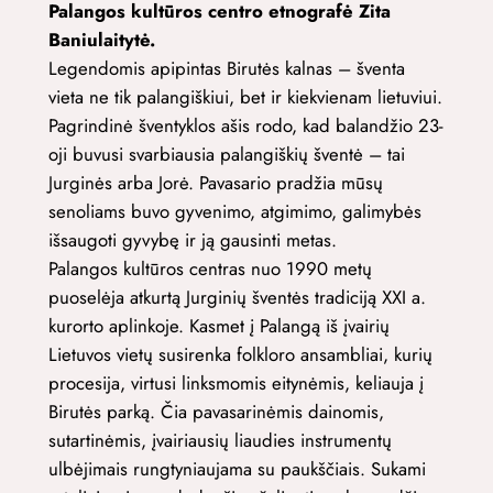
Palangos kultūros centro etnografė Zita
Baniulaitytė.
Legendomis apipintas Birutės kalnas – šventa
vieta ne tik palangiškiui, bet ir kiekvienam lietuviui.
Pagrindinė šventyklos ašis rodo, kad balandžio 23-
oji buvusi svarbiausia palangiškių šventė – tai
Jurginės arba Jorė. Pavasario pradžia mūsų
senoliams buvo gyvenimo, atgimimo, galimybės
išsaugoti gyvybę ir ją gausinti metas.
Palangos kultūros centras nuo 1990 metų
puoselėja atkurtą Jurginių šventės tradiciją XXI a.
kurorto aplinkoje. Kasmet į Palangą iš įvairių
Lietuvos vietų susirenka folkloro ansambliai, kurių
procesija, virtusi linksmomis eitynėmis, keliauja į
Birutės parką. Čia pavasarinėmis dainomis,
sutartinėmis, įvairiausių liaudies instrumentų
ulbėjimais rungtyniaujama su paukščiais. Sukami