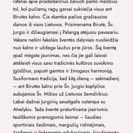
rateliai apie pradedančius žaliuoti parko medžius
tol, kol pučiamų ragų garsai sukviečia visus ant
Birutės kalno. Čia skamba pačios gražiausios
dainos iš visos Lietuvos. Prisimenama Birutė, Šv.
Jurgis ir džiaugiamasi į Palangą atėjusiu pavasariu.
Vakare nešini fakelais šventės dalyviais nusileidžia
nuo kalno ir uždega laužus prie jūros. Šią šventę
ypač mėgsta jaunimas, nes čia jie gali laisvai
atskleisti visus savo tradicinės kultūros suvokimo
įgūdžius, pajusti gamtos ir žmogaus harmoniją.
Susiformavo tradicija, kad kitą dieną – sekmadienį
– ant Birutės kalno prie Šv. Jurgio koplyčios
aukojamos Šv. Mišios už Lietuvos žemdirbius.
Labai dažnai Jurginių savaitgalis sutampa su
Atvelykiu. Tada šventė praturtinama įvairiomis
tautiškomis pramogomis šeimai – liaudies
sportiniais žaidimais, margučių ridinėjimais,
žaidimais ir linksmomis edukacijomis, kiaušinienės