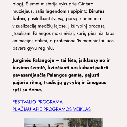
blogį. Šiemet misterija vyks prie Gintaro
muziejaus, šalia legendomis apipinto
Birutės
kalno
, pasitelkiant šviesą, garsą ir animuotą
vizualizaciją medžių lajose. Į kūrybinį procesą
įtraukiami Palangos moksleiviai, kurių piešiniai taps
animacijos dalimi, o profesionalūs menininkai juos
pavers gyvu reginiu.
Jurginės Palangoje – tai lėta, įsiklausymo ir
buvimo šventė, kviečianti neskubant patirti
pavasarėjančią Palangos gamtą, pajusti
pajūrio ritmą, tradicijų gyvybę ir žmogaus
ryšį su žeme.
FESTIVALIO PROGRAMA
PLAČIAU APIE PROGRAMOS VEIKLAS