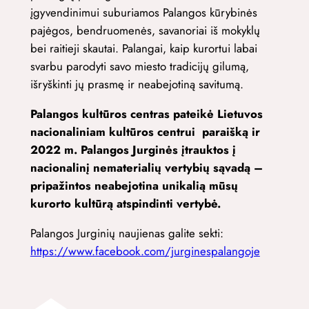
įgyvendinimui suburiamos Palangos kūrybinės
pajėgos, bendruomenės, savanoriai iš mokyklų
bei raitieji skautai. Palangai, kaip kurortui labai
svarbu parodyti savo miesto tradicijų gilumą,
išryškinti jų prasmę ir neabejotiną savitumą.
Palangos kultūros centras pateikė Lietuvos
nacionaliniam kultūros centrui paraišką ir
2022 m. Palangos Jurginės įtrauktos į
nacionalinį nematerialių vertybių sąvadą –
pripažintos neabejotina unikalią mūsų
kurorto kultūrą atspindinti vertybė.
Palangos Jurginių naujienas galite sekti:
https://www.facebook.com/jurginespalangoje