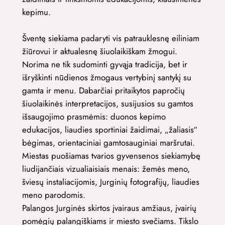
kepimu.
Šventę siekiama padaryti vis patrauklesnę eiliniam
žiūrovui ir aktualesnę šiuolaikiškam žmogui.
Norima ne tik sudominti gyvąja tradicija, bet ir
išryškinti nūdienos žmogaus vertybinį santykį su
gamta ir menu. Dabarčiai pritaikytos papročių
šiuolaikinės interpretacijos, susijusios su gamtos
išsaugojimo prasmėmis: duonos kepimo
edukacijos, liaudies sportiniai žaidimai, „žaliasis“
bėgimas, orientaciniai gamtosauginiai maršrutai.
Miestas puošiamas tvarios gyvensenos siekiamybę
liudijančiais vizualiaisiais menais: žemės meno,
šviesų instaliacijomis, Jurginių fotografijų, liaudies
meno parodomis.
Palangos Jurginės skirtos įvairaus amžiaus, įvairių
pomėgių palangiškiams ir miesto svečiams. Tikslo